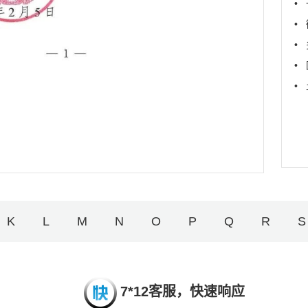
•
•
•
•
•
K
L
M
N
O
P
Q
R
S
7*12客服，快速响应