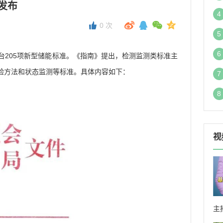
发布
4
0
次
5
6
205项新型储能标准。《指南》提出，检测监测类标准主
验方法和状态监测等标准。具体内容如下：
7
8
视
主