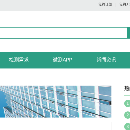
我的订单
|
我的无
检测需求
微测APP
新闻资讯
热
1
2
3