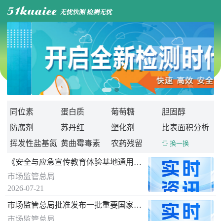

同位素
蛋白质
葡萄糖
胆固醇
防腐剂
苏丹红
塑化剂
比表面积分析
挥发性盐基氮
黄曲霉毒素
农药残留
 换一换
《安全与应急宣传教育体验基地通用要求》 国家标准发布
市场监管总局
2026-07-21
市场监管总局批准发布一批重要国家标准
市场监管总局