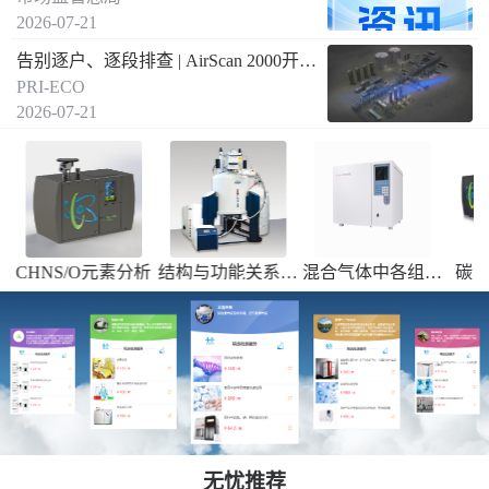
2026-07-21
告别逐户、逐段排查 | AirScan 2000开启燃气泄漏远距离空间遥测新方式
PRI-ECO
2026-07-21
素分析
结构与功能关系、
混合气体中各组成
碳氮同位素分析
痕
13
15
成分组成鉴定、化
分的分析检测，焦
（δ
C和δ
N）--
学反应动力学研究
油检测等
送国内合作实验室
检测
无忧推荐