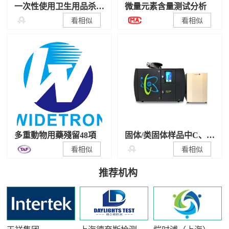
一次性使用卫生用品杀
微量元素含量测试分析
菌/抑菌性能检测

看相似
看相似
多重動物用藥殘留48項
固体/类固体样品中C、N
稳定同位素比值测试

看相似
看相似
推荐机构