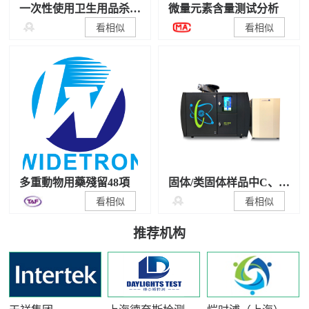
一次性使用卫生用品杀
微量元素含量测试分析
菌/抑菌性能检测

看相似
看相似
多重動物用藥殘留48項
固体/类固体样品中C、N
稳定同位素比值测试

看相似
看相似
推荐机构