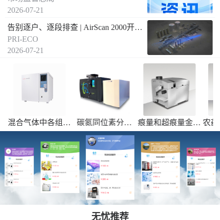
2026-07-21
告别逐户、逐段排查 | AirScan 2000开启燃气泄漏远距离空间遥测新方式
PRI-ECO
2026-07-21
气体中各组成
碳氮同位素分析
痕量和超痕量金属
农药残留、
13
15
分析检测，焦
（δ
C和δ
N）--
元素的测定
留、常规高
油检测等
送国内合作实验室
稳定性差的
检测
定量分
无忧推荐