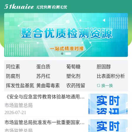

同位素
蛋白质
葡萄糖
胆固醇
防腐剂
苏丹红
塑化剂
比表面积分析
挥发性盐基氮
黄曲霉毒素
农药残留
 换一换
《安全与应急宣传教育体验基地通用要求》 国家标准发布
市场监管总局
2026-07-21
市场监管总局批准发布一批重要国家标准
市场监管总局