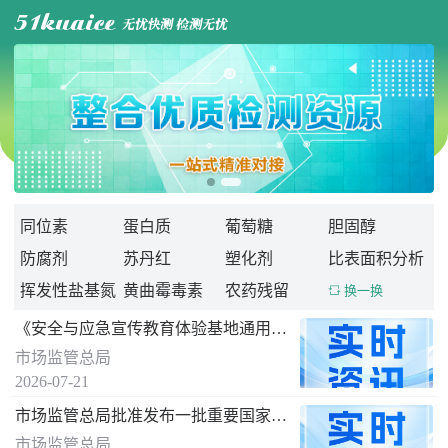

同位素
蛋白质
葡萄糖
胆固醇
防腐剂
苏丹红
塑化剂
比表面积分析
挥发性盐基氮
黄曲霉毒素
农药残留
 换一换
《安全与应急宣传教育体验基地通用要求》 国家标准发布
市场监管总局
2026-07-21
市场监管总局批准发布一批重要国家标准
市场监管总局