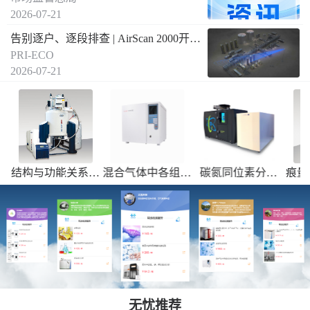
2026-07-21
告别逐户、逐段排查 | AirScan 2000开启燃气泄漏远距离空间遥测新方式
PRI-ECO
2026-07-21
析
结构与功能关系、
混合气体中各组成
碳氮同位素分析
痕量
13
15
成分组成鉴定、化
分的分析检测，焦
（δ
C和δ
N）--
学反应动力学研究
油检测等
送国内合作实验室
检测
无忧推荐