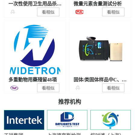
一次性使用卫生用品杀
微量元素含量测试分析
菌/抑菌性能检测

看相似
看相似
多重動物用藥殘留48項
固体/类固体样品中C、N
稳定同位素比值测试

看相似
看相似
推荐机构