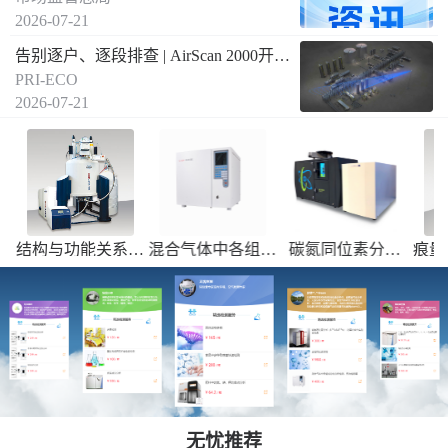
2026-07-21
告别逐户、逐段排查 | AirScan 2000开启燃气泄漏远距离空间遥测新方式
PRI-ECO
2026-07-21
析
结构与功能关系、
混合气体中各组成
碳氮同位素分析
痕量
13
15
成分组成鉴定、化
分的分析检测，焦
（δ
C和δ
N）--
学反应动力学研究
油检测等
送国内合作实验室
检测
无忧推荐