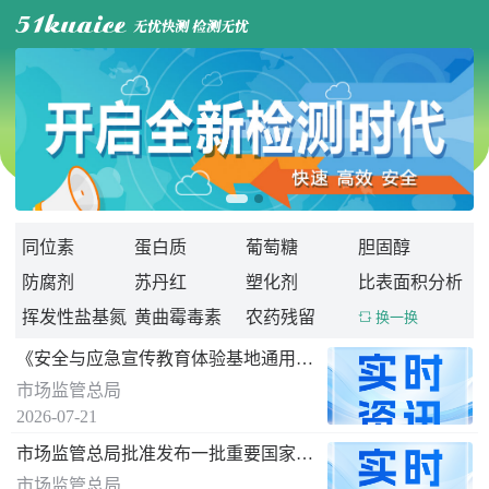

同位素
蛋白质
葡萄糖
胆固醇
防腐剂
苏丹红
塑化剂
比表面积分析
挥发性盐基氮
黄曲霉毒素
农药残留
 换一换
《安全与应急宣传教育体验基地通用要求》 国家标准发布
市场监管总局
2026-07-21
市场监管总局批准发布一批重要国家标准
市场监管总局