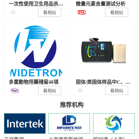
一次性使用卫生用品杀
微量元素含量测试分析
菌/抑菌性能检测

看相似
看相似
多重動物用藥殘留48項
固体/类固体样品中C、N
稳定同位素比值测试

看相似
看相似
推荐机构