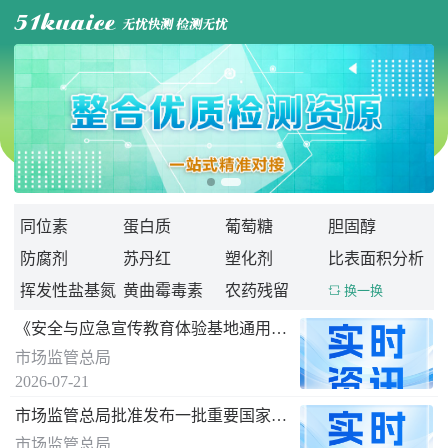

同位素
蛋白质
葡萄糖
胆固醇
防腐剂
苏丹红
塑化剂
比表面积分析
挥发性盐基氮
黄曲霉毒素
农药残留
 换一换
《安全与应急宣传教育体验基地通用要求》 国家标准发布
市场监管总局
2026-07-21
市场监管总局批准发布一批重要国家标准
市场监管总局