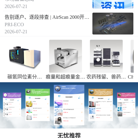
2026-07-21
告别逐户、逐段排查 | AirScan 2000开启燃气泄漏远距离空间遥测新方式
PRI-ECO
2026-07-21
成
碳氮同位素分析
痕量和超痕量金属
农药残留、兽药残
CH
13
15
焦
（δ
C和δ
N）--
元素的测定
留、常规高沸点热
送国内合作实验室
稳定性差的有机物
检测
定量分析
无忧推荐