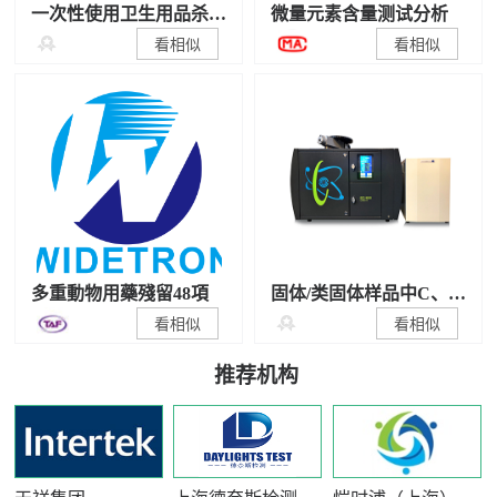
一次性使用卫生用品杀
微量元素含量测试分析
菌/抑菌性能检测

看相似
看相似
多重動物用藥殘留48項
固体/类固体样品中C、N
稳定同位素比值测试

看相似
看相似
推荐机构