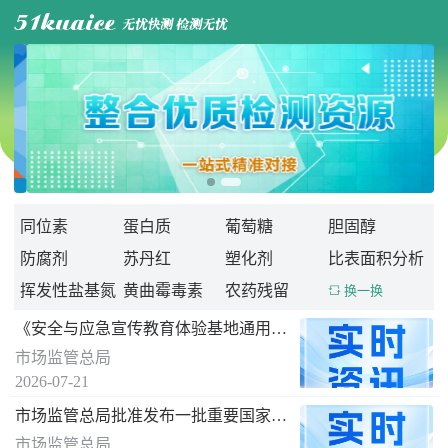

同位素
蛋白质
葡萄糖
胆固醇
防腐剂
苏丹红
塑化剂
比表面积分析
挥发性盐基氮
黄曲霉毒素
农药残留
 换一换
《安全与应急宣传教育体验基地通用要求》 国家标准发布
市场监管总局
2026-07-21
市场监管总局批准发布一批重要国家标准
市场监管总局