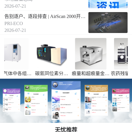
2026-07-21
告别逐户、逐段排查 | AirScan 2000开启燃气泄漏远距离空间遥测新方式
PRI-ECO
2026-07-21
组成
碳氮同位素分析
痕量和超痕量金属
农药残留、兽药残
C
13
15
，焦
（δ
C和δ
N）--
元素的测定
留、常规高沸点热
送国内合作实验室
稳定性差的有机物
检测
定量分析
无忧推荐