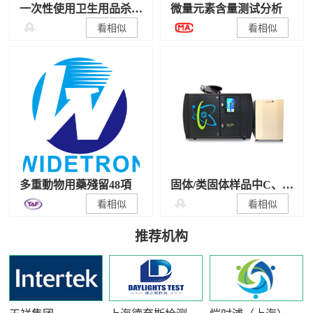
一次性使用卫生用品杀
微量元素含量测试分析
菌/抑菌性能检测

看相似
看相似
多重動物用藥殘留48項
固体/类固体样品中C、N
稳定同位素比值测试

看相似
看相似
推荐机构