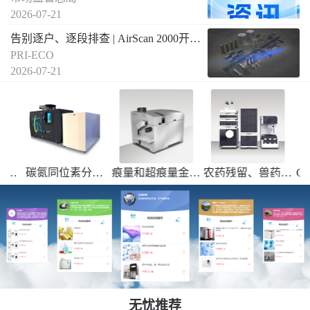
2026-07-21
告别逐户、逐段排查 | AirScan 2000开启燃气泄漏远距离空间遥测新方式
PRI-ECO
2026-07-21
成
碳氮同位素分析
痕量和超痕量金属
农药残留、兽药残
CH
13
15
焦
（δ
C和δ
N）--
元素的测定
留、常规高沸点热
送国内合作实验室
稳定性差的有机物
检测
定量分析
无忧推荐