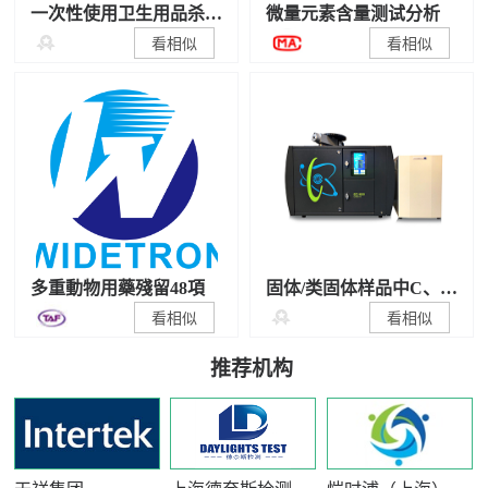
一次性使用卫生用品杀
微量元素含量测试分析
菌/抑菌性能检测

看相似
看相似
多重動物用藥殘留48項
固体/类固体样品中C、N
稳定同位素比值测试

看相似
看相似
推荐机构