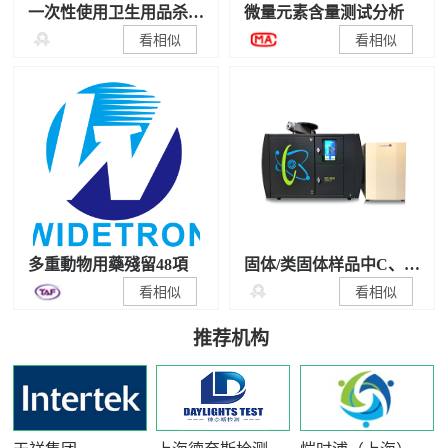
一次性使用卫生用品杀
微量元素含量测试分析
菌/抑菌性能检测

看相似
看相似
多重動物用藥殘留48項
固体/类固体样品中C、N
稳定同位素比值测试

看相似
看相似
推荐机构