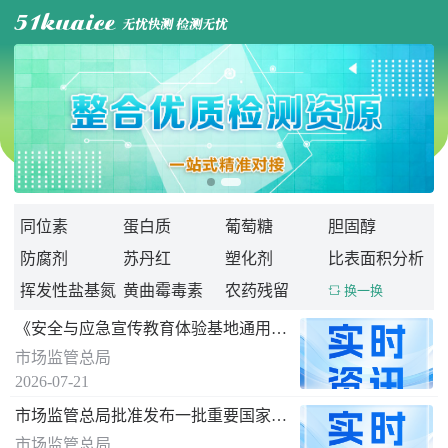

同位素
蛋白质
葡萄糖
胆固醇
防腐剂
苏丹红
塑化剂
比表面积分析
挥发性盐基氮
黄曲霉毒素
农药残留
 换一换
《安全与应急宣传教育体验基地通用要求》 国家标准发布
市场监管总局
2026-07-21
市场监管总局批准发布一批重要国家标准
市场监管总局