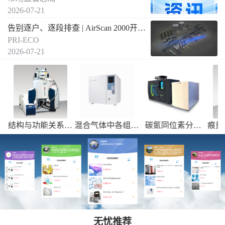
2026-07-21
告别逐户、逐段排查 | AirScan 2000开启燃气泄漏远距离空间遥测新方式
PRI-ECO
2026-07-21
析
结构与功能关系、
混合气体中各组成
碳氮同位素分析
痕量
13
15
成分组成鉴定、化
分的分析检测，焦
（δ
C和δ
N）--
学反应动力学研究
油检测等
送国内合作实验室
检测
无忧推荐