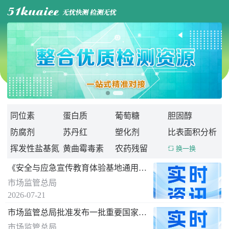

同位素
蛋白质
葡萄糖
胆固醇
防腐剂
苏丹红
塑化剂
比表面积分析
挥发性盐基氮
黄曲霉毒素
农药残留
 换一换
《安全与应急宣传教育体验基地通用要求》 国家标准发布
市场监管总局
2026-07-21
市场监管总局批准发布一批重要国家标准
市场监管总局