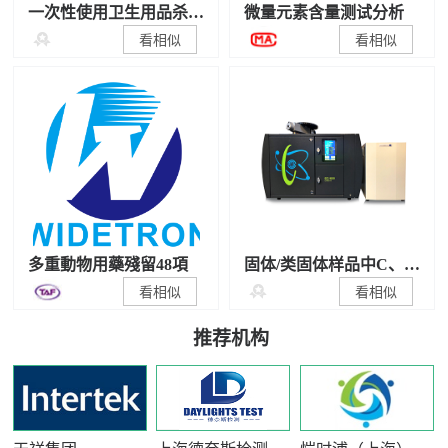
一次性使用卫生用品杀
微量元素含量测试分析
菌/抑菌性能检测

看相似
看相似
多重動物用藥殘留48項
固体/类固体样品中C、N
稳定同位素比值测试

看相似
看相似
推荐机构