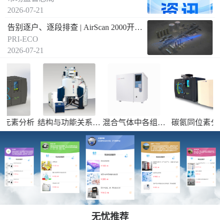
2026-07-21
告别逐户、逐段排查 | AirScan 2000开启燃气泄漏远距离空间遥测新方式
PRI-ECO
2026-07-21
析
结构与功能关系、
混合气体中各组成
碳氮同位素分析
痕量
13
15
成分组成鉴定、化
分的分析检测，焦
（δ
C和δ
N）--
学反应动力学研究
油检测等
送国内合作实验室
检测
无忧推荐